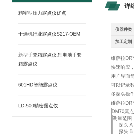
详
精密型压力露点仪优点
仪器种类
干燥机行业露点仪S217-OEM
加工定制
新型手套箱露点仪,锂电池手套
维萨拉DR
箱露点仪
快速响应
用户界面
601HD智能露点仪
可以记录数
多探头操
维萨拉DR
LD-500精密露点仪
DM70露
测量范围
探头 A
探头 B