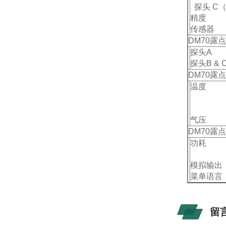
探头 C（
精度
传感器
DM70露
探头A
探头B & 
DM70露
温度
气压
DM70露
功耗
模拟输出
菜单语言
留