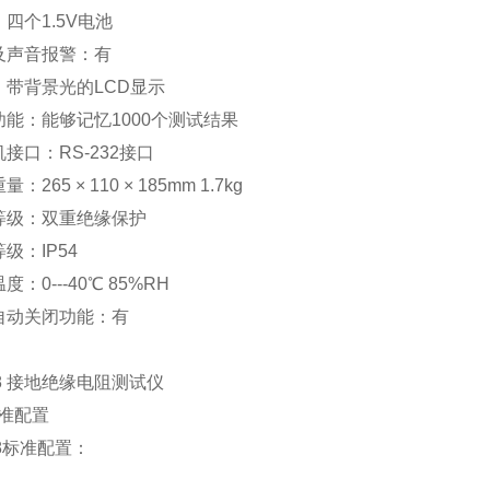
：四个1.5V电池
觉及声音报警：有
示：带背景光的LCD显示
功能：能够记忆1000个测试结果
机接口：RS-232接口
量：265 × 110 × 185mm 1.7kg
护等级：双重绝缘保护
等级：IP54
度：0---40℃ 85%RH
源自动关闭功能：有
88 接地绝缘电阻测试仪
准配置
88标准配置：