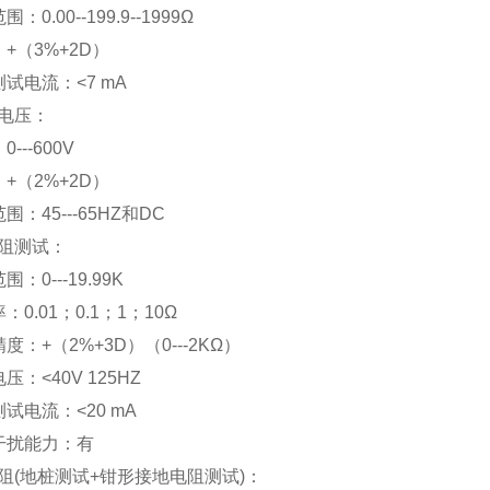
围：0.00--199.9--1999Ω
：+（3%+2D）
测试电流：<7 mA
电压：
0---600V
：+（2%+2D）
围：45---65HZ和DC
阻测试：
围：0---19.99K
：0.01；0.1；1；10Ω
精度：+（2%+3D）（0---2KΩ）
压：<40V 125HZ
测试电流：<20 mA
抗干扰能力：有
阻(地桩测试+钳形接地电阻测试)：