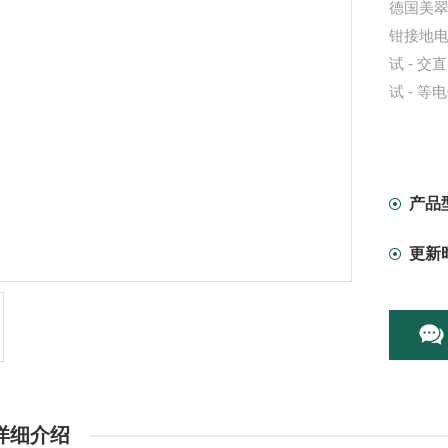
德国美翠M
钳接地电
试 - 
试 - 
产品
更新
详细介绍