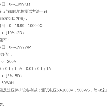
围：0---1.999KΩ
它特点与四线地桩测试方法一致
阻(双钳口方法)：
：0---19.99---1000.0Ω
：+（10%+2D）
阻率：
围：0----1999WM
有效值)：
0---200A
：0.1；1mA；0.01；0.1；1A
：+（5%+5D）
50/60H
及过压保护设备测试：测试电压50-1000V，500V/S，阈电流1
数: