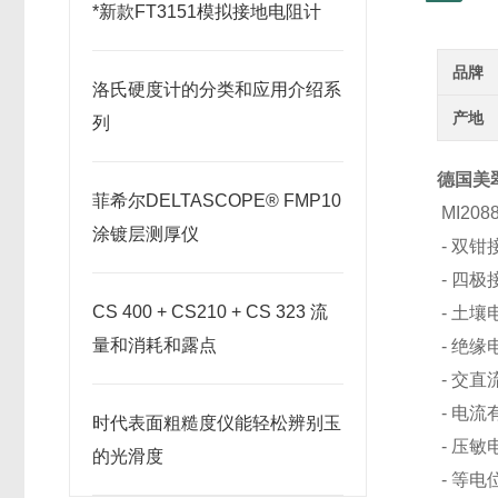
*新款FT3151模拟接地电阻计
品牌
洛氏硬度计的分类和应用介绍系
产地
列
德国美翠
菲希尔DELTASCOPE® FMP10
MI2
涂镀层测厚仪
- 双
- 四
CS 400 + CS210 + CS 323 流
- 土
量和消耗和露点
- 绝缘
- 交
- 电
时代表面粗糙度仪能轻松辨别玉
- 压
的光滑度
- 等