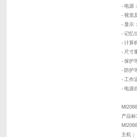
- 电源
- 视
- 显
- 记忆
- 计算
- 尺寸重
- 保
- 防护
- 工作温
- 电
MI20
产品标
MI20
主机；