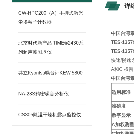
详
CW-HPC200（A）手持式激光
尘埃粒子计数器
中国台湾泰
TES-13
北京时代新产品 TIME®2430系
TES-13
列超声波测厚仪
快速/慢速
A和C 权
共立Kyoritsu噪音计KEW 5800
中国台湾泰
适用标准
NA-28S精密噪音分析仪
准确度
CS305除湿干燥机露点监控仪
数字显示
A加权测
C加权测