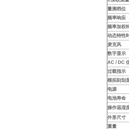
量测档位
频率响应
频率加权
动态特性
麦克风
数字显示
AC / DC
过载指示
模拟刻划
电源
电池寿命
操作温湿
外形尺寸
重量