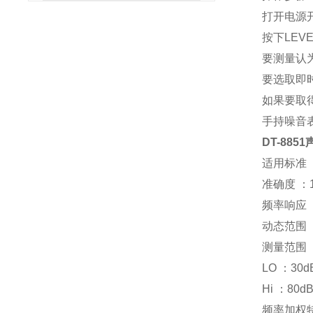
打开电源
按下LEV
要测量认为
要选取即时
如果要取得噪
手持噪音表
DT-885
适用标准 ：I
准确度 ：1
频率响应 ：
动态范围 ：
测量范围 
LO ：30d
Hi ：80dB
频率加权特