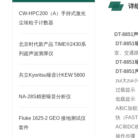
详
CW-HPC200（A）手持式激光
尘埃粒子计数器
DT-885
DT-885
北京时代新产品 TIME®2430系
室、交通路
列超声波测厚仪
DT-885
DT-885
共立Kyoritsu噪音计KEW 5800
zui大zu
过载提示
NA-28S精密噪音分析仪
低载提示
A和C加
快（FAS
Fluke 1625-2 GEO 接地测试仪
AC和DC
套件
操作步骤