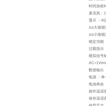
时间加权特
麦克风：1
显示 ：4
zui大值锁
zui小值锁
锁定功能 
过载指示 ：
模拟信号输
AC=1Vrm
数据输出 
电源 ：单一
电池寿命 
操作温湿度：
保存温湿度：
外型尺寸 ：27