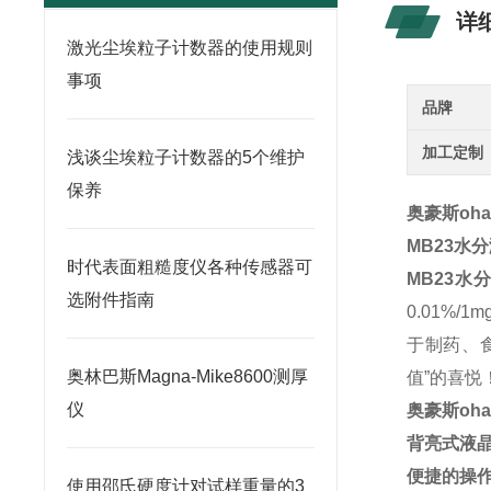
详
激光尘埃粒子计数器的使用规则
事项
品牌
加工定制
浅谈尘埃粒子计数器的5个维护
保养
奥豪斯oha
MB23水
时代表面粗糙度仪各种传感器可
MB23水
选附件指南
0.01%
于制药、
奥林巴斯Magna-Mike8600测厚
值”的喜悦
仪
奥豪斯oh
背亮式液
便捷的操
使用邵氏硬度计对试样重量的3