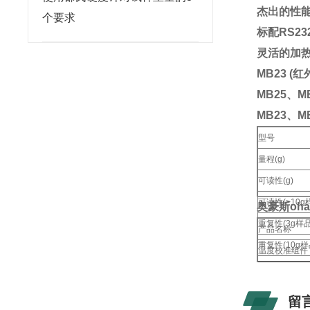
杰出的性
个要求
标配RS2
灵活的加
MB23 (
MB25、M
MB23、
型号
量程(g)
可读性(g)
可读性(>10g样
奥豪斯oha
重复性(3g样品
产品名称
重复性(10g样品
温度校准组件
小样品量(g)
直径90mm样品
建议样品量(g
玻璃纤维盘(20
留
秤盘尺寸(mm