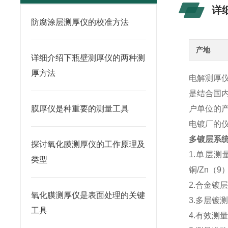
详
防腐涂层测厚仪的校准方法
产地
详细介绍下瓶壁测厚仪的两种测
厚方法
电解测厚仪
是结合国
膜厚仪是种重要的测量工具
户单位的
电镀厂的
多镀层系
探讨氧化膜测厚仪的工作原理及
1.单层
类型
铜/Zn（
2.合金镀层测
氧化膜测厚仪是表面处理的关键
3.多层镀
工具
4.有效测量