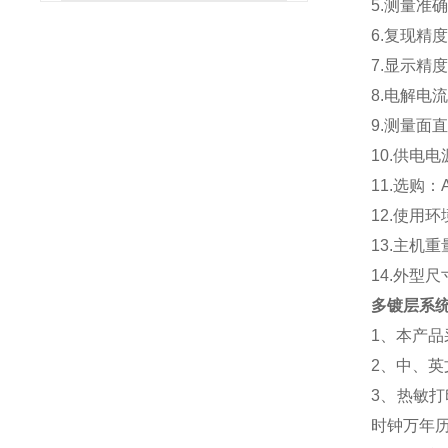
5.测量准
6.复现精度
7.显示精
8.电解电流
9.测量面直
10.供电电
11.选购：A
12.使用
13.主机重
14.外型尺
多镀层系
1、本产
2、中、
3、热敏
时钟万年