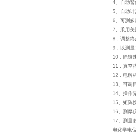
4、自动
5、自动计
6、可测多
7、采用
8．调整
9．以测
10．除镀速
11．真空
12．电解
13、可调
14、操作
15、矩阵
16、测厚
17、测量
电化学电