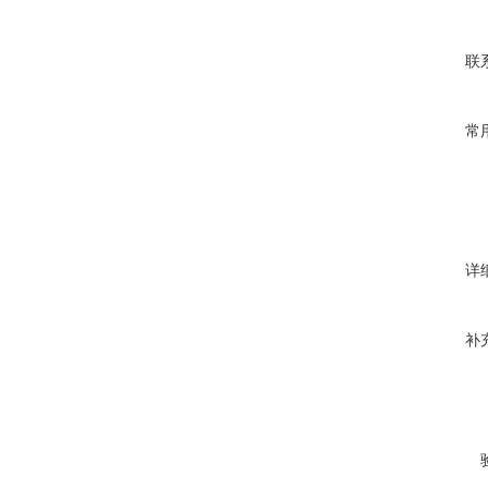
安全
联
EMC
常
大小
重量
详
补