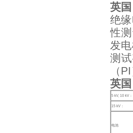
英国
绝缘
性测
发电
测试
（P
英国 
5 kV, 10 kV：
15 kV：
电池