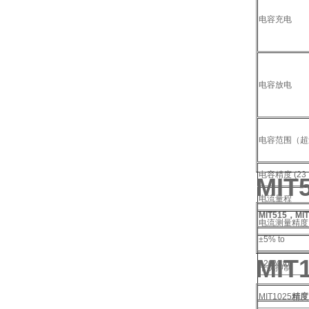
电容充电
电容放电
电容范围（超过
电容精度 (23 
MIT
电流量程
MIT515，MIT
电流测量精度
±5% to
MI
±20% to
干扰抑制
MIT1025
精度 