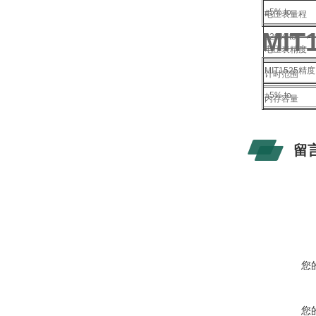
±5% to
电压表量程
MI
±20% to
电压表精度
MIT1525精度 
计时范围
±5% to
内存容量
±20% to
测量领域
留
接口
实时输出
环境状况
您
您