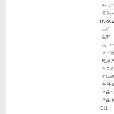
外形尺
重量(k
HV-5
主机
砝码
大、中
水平
电源
10X
维氏
备用保
产品
产品
备注：