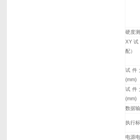
硬度
XY
配）
试件
(mm)
试件
(mm)
数据
执行
电源