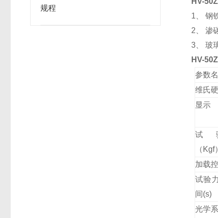
HV-
规程
1、 
2、 
3、 
HV-
参数
维氏
显示
试
（Kgf
加载
试验
间(s)
光学