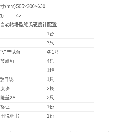
寸(mm)
585×200×630
g)
42
0Z自动转塔型维氏硬度计配置
1
台
3只
“V”型试台
各1只
调节螺钉
4只
线
1根
测微目镜
1只
硬度块
2块
险丝2A
2只
合格证
1份
使用说明书
1份