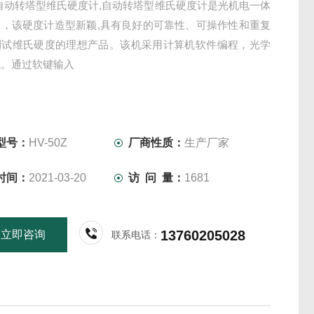
0Z自动转塔型维氏硬度计,自动转塔型维氏硬度计是光机电一体
品，该硬度计造型新颖,具有良好的可靠性、可操作性和重复
测试维氏硬度的理想产品。该机采用计算机软件编程，光学
统。通过软键输入
型号：
HV-50Z
厂商性质：
生产厂家
时间：
2021-03-20
访 问 量：
1681
13760205028
立即咨询
联系电话：