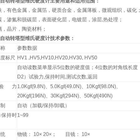
50Z自动转塔型维氏硬度计主要用途和适用范围：
钢铁，有色金属，金属箔，硬质合金，金属薄板，微观组织，碳化
渗碳，渗氮和脱碳层，表面硬化层，电镀层，涂层,热处理；
玻璃，晶片，陶瓷材料；
50Z自动转塔型维氏硬度计技术参数：
名称
参数数据
硬度标尺
HV1 ,HV5,HV10,HV20,HV30, HV50
自动读数菜单显示5位数的硬度值；4位数的对角线长度
D2）试验力,保持时间,测试次数,返回
验力
1.0Kgf(9.8N)、5.0Kgf(49.0N)、10Kgf(98.0N)、
）
20Kgf(196N)、30Kgf(294N)、50Kgf(490N)
控制
自动（加载/保持/卸载）
力保持时
1~99
系统
物镜： 10× 20×； 目镜： 10×