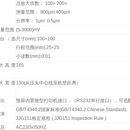
总放大倍数： 100× 200×
测量范围： 800μm 400μm
分辨率： 1μm 0.5μm
测量范围
(5-3000)HV
试台（选
尺寸(mm):100×100
行程范围(mm):25×25
小读数(mm):0.01
大高度
165
大宽度
130(从压头中心线至机壁距离）
输出
预留内置微型打印机接口，（RS232串行接口），可选
GB/T4340.2国家标准(GB/T4340.2 Chinese Standard),
标准
JJG151检定规程 ( JJG151 Inspection Rule )
电压
AC220V/50HZ