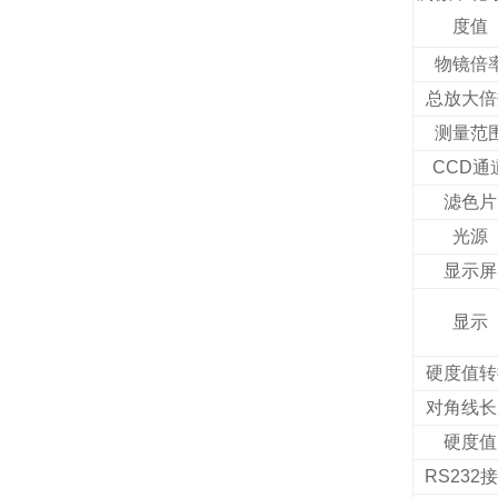
度值
物镜倍
总放大倍
测量范
CCD
通
滤色片
光源
显示屏
显示
硬度值转
对角线长
硬度值
RS232
接