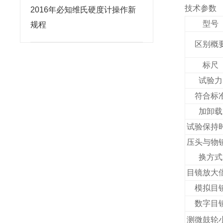
技术参数
2016年必知维氏硬度计操作新
型号
规程
区别概
标尺
试验力
符合标
加卸载
试验保持
压头与物
换方式
目镜放大
模拟目
数字目
测微鼓轮