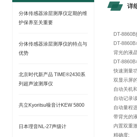
详
分体传感器涂层测厚仪定期的维
护保养至关重要
DT-8860B
DT-88
分体传感器涂层测厚仪的特点与
背光的液
优势
DT-88
快速测量功
北京时代新产品 TIME®2430系
双显示屏
列超声波测厚仪
自动关机和
自动记录
共立Kyoritsu噪音计KEW 5800
自动量程选择
带背光的
内置双重
日本理音NL-27声级计
精确度: