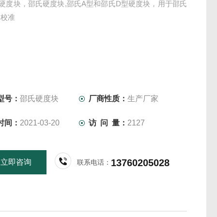
硬度块，邵氏硬度块,邵氏A型和邵氏D型硬度块，用于邵氏
的校准
型号：
邵氏硬度块
厂商性质：
生产厂家
时间：
2021-03-20
访 问 量：
2127
13760205028
立即咨询
联系电话：