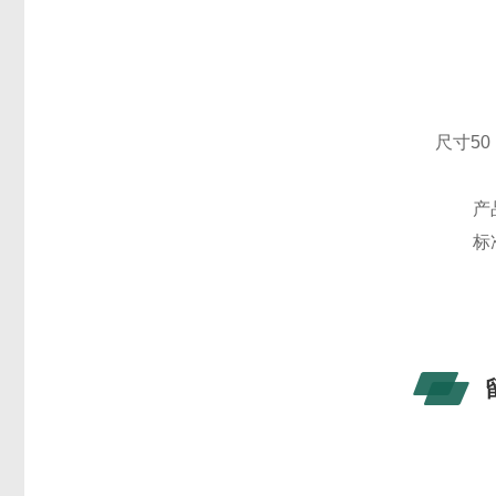
尺寸50
产
标