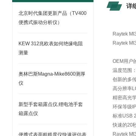
详
北京时代集团更新产品（TV400
便携式振动分析仪）
Raytek 
Raytek
KEW 312兆欧表如何绝缘电阻
测量
OEM用户
温度范围：-4
奥林巴斯Magna-Mike8600测厚
创新的多传
仪
高分辨率L
精密高光学
新型手套箱露点仪,锂电池手套
环保等级IP
箱露点仪
标准USB
快速的20
Raytek
便携式表面粗糙度仪快速评估表