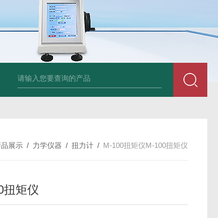
am LD500德国CS公司声学泄漏摄像机检测仪
德国美翠Metrel MI20
产品展示
/
力学仪器
/
扭力计
/
M-100扭矩仪M-100扭矩仪
00扭矩仪