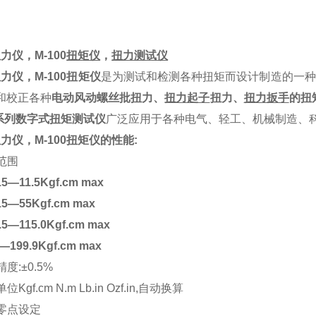
扭力仪，
M-
100
扭矩仪
，
扭力测试仪
扭力仪，
M-
100
扭矩仪
是为测试和检测各种扭矩而设计制造的一种
和校正各种
电动风动螺丝批扭力、
扭力起子
扭力、
扭力扳手
的扭
系列数字式扭矩测试仪
广泛应用于各种电气、轻工、机械制造、
扭力仪，
M-
100
扭矩仪
的性能:
试范围
15—11.5Kgf.cm max
15—55Kgf.cm max
.5—115.0Kgf.cm max
—199.9Kgf.cm max
精度:±0.5%
位Kgf.cm N.m Lb.in Ozf.in,自动换算
动零点设定