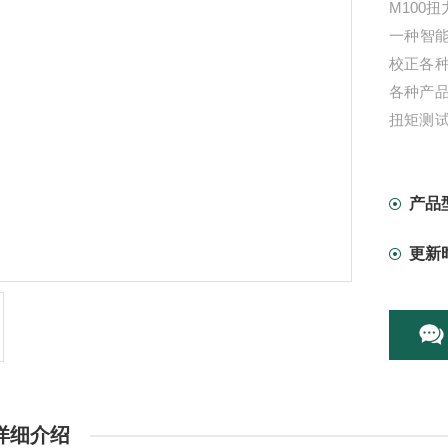
M100
一种智
校正各
各种产
扭矩测
业。
产品
更新
详细介绍