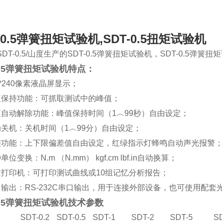
-0.5弹簧扭矩试验机,SDT-0.5扭矩试验机
DT-0.5/山度生产的SDT-0.5弹簧扭矩试验机，SDT-0.5弹簧扭
-0.5弹簧扭矩试验机特点：
0*240像素液晶屏显示；
值保持功能：可抓取测试中的峰值；
值自动解除功能：峰值保持时间（1︿99秒）自由设定；
动关机：关机时间（1︿99分）自由设定；
较功能：上下限偏差值自由设定，红绿指示灯蜂鸣自动声光报警
位变换：N.m （N.mm） kgf.cm lbf.in自动换算；
置打印机：可打印测试曲线或10组记忆分析报告；
口输出：RS-232C串口输出，用于连接外部设备，也可使用配
-0.5弹簧扭矩试验机技术参数
SDT-0.2
SDT-0.5
SDT-1
SDT-2
SDT-5
S