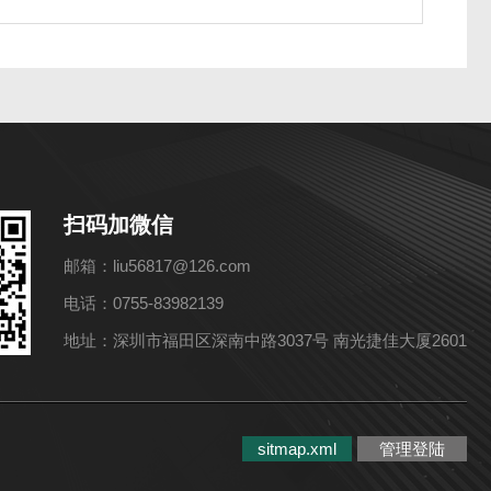
扫码加微信
邮箱：liu56817@126.com
电话：0755-83982139
地址：深圳市福田区深南中路3037号 南光捷佳大厦2601
sitmap.xml
管理登陆