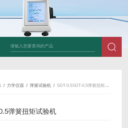
am LD500德国CS公司声学泄漏摄像机检测仪
德国美翠Metrel MI20
示
/
力学仪器
/
弹簧试验机
/
SDT-0.5SDT-0.5弹簧扭矩试验机
-0.5弹簧扭矩试验机