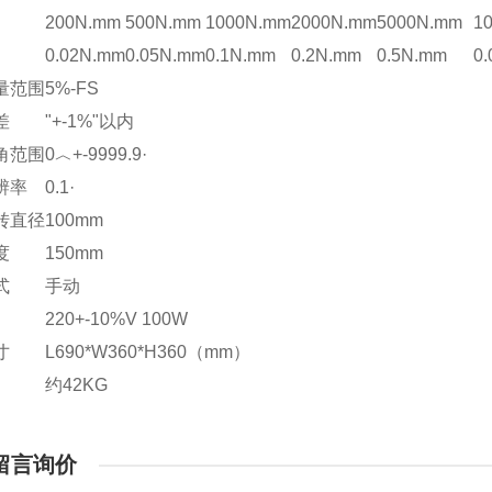
200N.mm
500N.mm
1000N.mm
2000N.mm
5000N.mm
1
0.02N.mm
0.05N.mm
0.1N.mm
0.2N.mm
0.5N.mm
0
量范围
5%-FS
差
"+-1%"以内
角范围
0︿+-9999.9·
辨率
0.1·
转直径
100mm
度
150mm
式
手动
220+-10%V 100W
寸
L690*W360*H360（mm）
约42KG
留言询价