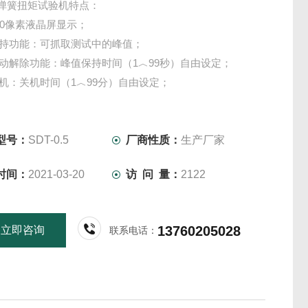
0.5弹簧扭矩试验机特点：
*240像素液晶屏显示；
保持功能：可抓取测试中的峰值；
自动解除功能：峰值保持时间（1︿99秒）自由设定；
关机：关机时间（1︿99分）自由设定；
型号：
SDT-0.5
厂商性质：
生产厂家
时间：
2021-03-20
访 问 量：
2122
13760205028
立即咨询
联系电话：