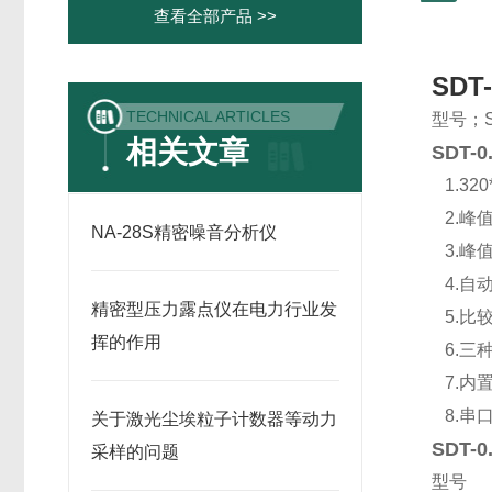
查看全部产品 >>
SDT
TECHNICAL ARTICLES
型号；S
相关文章
SDT
1.32
2.峰
NA-28S精密噪音分析仪
3.峰
4.自
精密型压力露点仪在电力行业发
5.比
挥的作用
6.三种单
7.内
8.串
关于激光尘埃粒子计数器等动力
SDT
采样的问题
型号