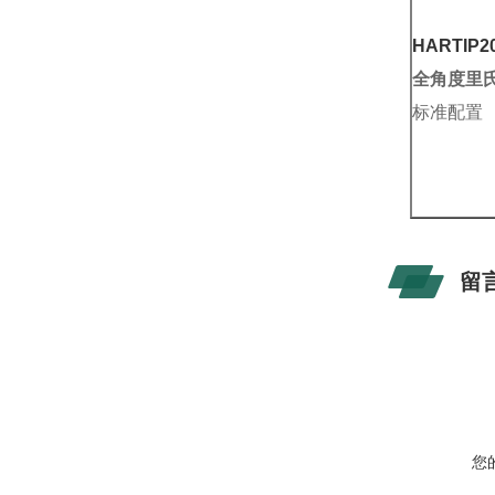
HARTIP2
全角度里
标准配置
留
您