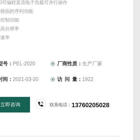
2020可编程直流电子负载可并行操作
载模拟的序列功能
形控制功能
和高分辨率
换速率
道的多通道输出
过电流/过电压/过温保护
型号：
PEL-2020
厂商性质：
生产厂家
时间：
2021-03-20
访 问 量：
1922
13760205028
立即咨询
联系电话：