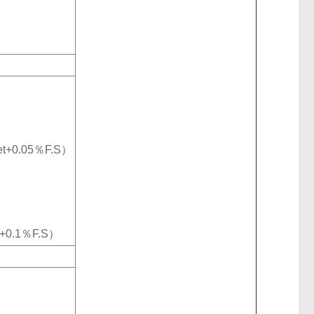
t+0.05％F.S）
t+0.1％F.S）