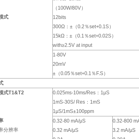
（100W/80V）
模式
12bits
300Ω：±（0.2％set+0.1S）
15kΩ：±（0.1％set+0.02S）
with≥2.5V at input
1-80V
20mV
±（0.05％set+0.1％F.S）
式
式T1&T2
0.025ms-10ms/Res：1μS
1mS-30S/ Res：1mS
1μS/1mS±100ppm
率
0.32-80 mA/μS
0.32-800 m
率分辨率
0.32 mA/μS
3.2 mA/μS