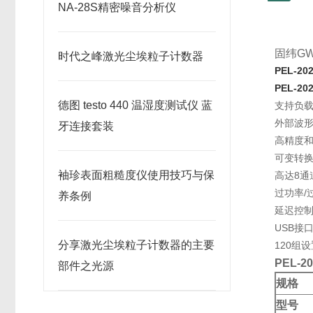
NA-28S精密噪音分析仪
固纬GWi
时代之峰激光尘埃粒子计数器
PEL-
PEL-
德图 testo 440 温湿度测试仪 蓝
支持负
外部波
牙连接套装
高精度
可变转
袖珍表面粗糙度仪使用技巧与保
高达8通
过功率/
养条例
延迟控
USB接口
分享激光尘埃粒子计数器的主要
120组
PEL-
部件之光源
规格
型号