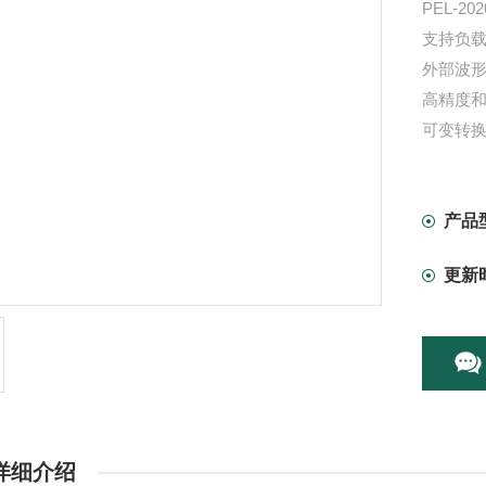
PEL-
支持负
外部波
高精度
可变转
高达8通
过功率/
产品
更新
详细介绍