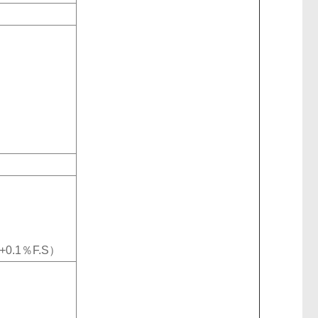
t+0.1％F.S）