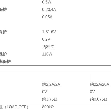
0.5W
保护
0-20.4A
0.05A
保护
1-81.6V
0.2V
约85℃
保护
110W
率保护
约2.2A/2A
约22A/20A
0V
0V
约3.75Ω
约0.075Ω
（LOAD OFF）
800kΩ