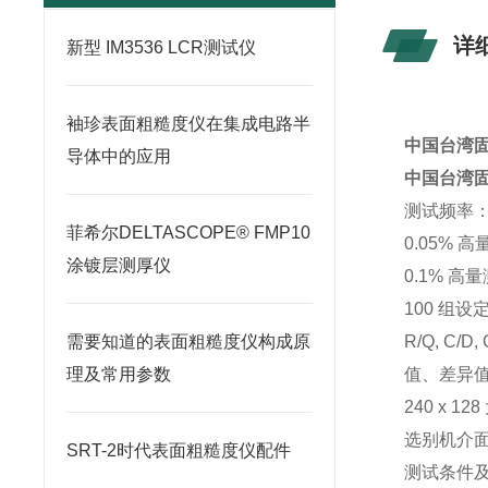
详
新型 IM3536 LCR测试仪
袖珍表面粗糙度仪在集成电路半
中国台湾固纬
导体中的应用
中国台湾固纬
测试频率：12
菲希尔DELTASCOPE® FMP10
0.05% 高
涂镀层测厚仪
0.1% 高量
100 组
需要知道的表面粗糙度仪构成原
R/Q, C/D
理及常用参数
值、差异值
240 x 1
选别机介面 （
SRT-2时代表面粗糙度仪配件
测试条件