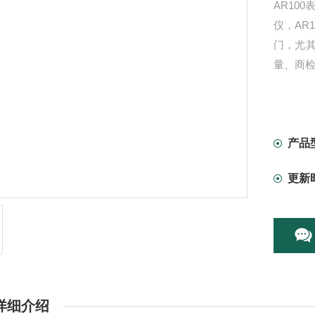
AR10
仪，AR
门，尤
量、商
产品
更新
详细介绍