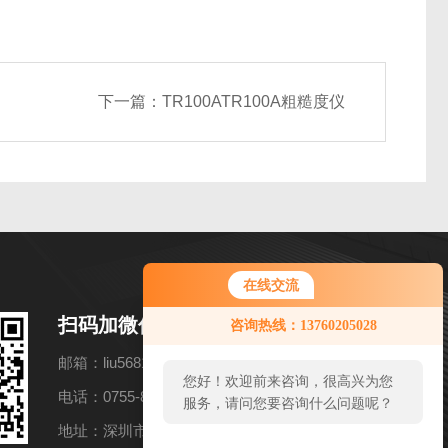
下一篇：
TR100ATR100A粗糙度仪
在线交流
您好！欢迎前来咨询，很高兴为您
扫码加微信
咨询热线：13760205028
服务，请问您要咨询什么问题呢？
邮箱：liu56817@126.com
您好，看您停留很久了，是否找到
电话：0755-83982139
了需求产品，您可以直接在线与我
联系！
地址：深圳市福田区深南中路3037号 南光捷佳大厦2601