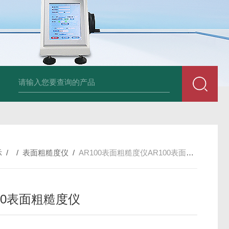
am LD500德国CS公司声学泄漏摄像机检测仪
德国美翠Metrel MI20
示
/ /
表面粗糙度仪
/
AR100表面粗糙度仪AR100表面粗糙度仪
00表面粗糙度仪