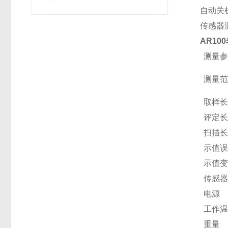
自动关
传感器
AR1
测量
测量
取样
评定
扫描
示值
示值
传感
电源
工作
重量