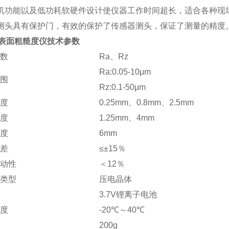
机功能以及低功耗软硬件设计使仪器工作时间超长，适合各种现
测头具有保护门，有效的保护了传感器测头，保证了测量的精度
00表面粗糙度仪技术参数
参数
Ra、Rz
Ra:0.05-10μm
范围
Rz:0.1-50μm
长度
0.25mm、0.8mm、2.5mm
长度
1.25mm、4mm
长度
6mm
误差
≤±15％
变动性
＜12％
器类型
压电晶体
3.7V锂离子电池
温度
-20℃～40℃
200g