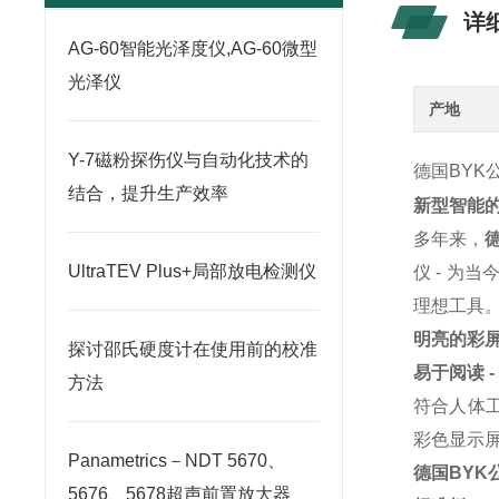
详
AG-60智能光泽度仪,AG-60微型
光泽仪
产地
Y-7磁粉探伤仪与自动化技术的
德国BYK
结合，提升生产效率
新型智能
多年来，
UltraTEV Plus+局部放电检测仪
仪 - 为
理想工具
明亮的彩
探讨邵氏硬度计在使用前的校准
易于阅读 
方法
符合人体
彩色显示
Panametrics－NDT 5670、
德国BYK
5676、5678超声前置放大器