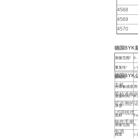
4568
4569
4570
德国BYK
测量范围¹
0 
重复性²
± 
德国BYK公
重现性²
± 
主机
光谱敏感度
用
带校准板
测量时间
0.
可追溯的
厚度
USB线缆
底材
F
操作手册
测量范围
0 
电池
精度
± 