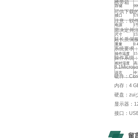
携带箱
存储
9
可供下载的软件:
接口
U
注意：软
电源
1
需决定并
尺寸
15
延长质保
重量
0.4
系统要求
操作温度
15
操作系统： W
相对湿度
高
8.1Micros
语言
中
硬件：Core 
内存：4 GB
硬盘：zui
显示器：128
接口：US
留