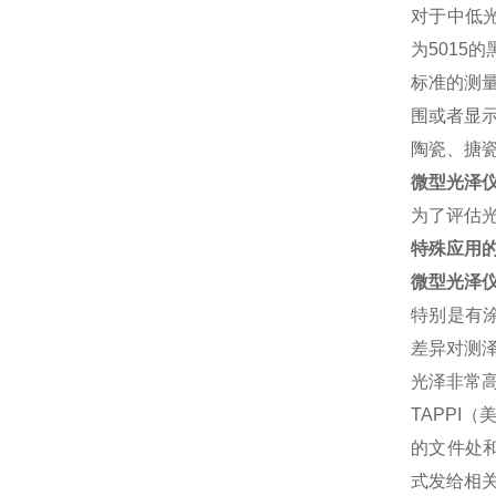
对于中低
为5015
标准的测
围或者显
陶瓷、搪
微型光泽仪
为了评估
特殊应用
微型光泽仪 
特别是有
差异对测
光泽非常高
TAPPI
的文件处和
式发给相