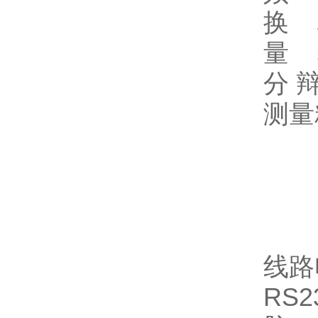
换 
量 程
分 辩
测量
（2
0～
60
20
线路
RS