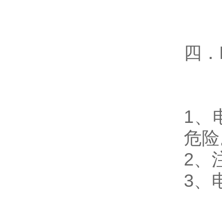
四．
1、
危险
2、
3、