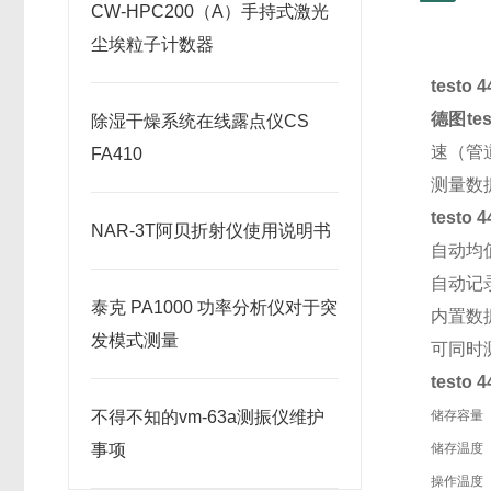
CW-HPC200（A）手持式激光
尘埃粒子计数器
testo
德图te
除湿干燥系统在线露点仪CS
速（管
FA410
测量数
test
NAR-3T阿贝折射仪使用说明书
自动均
自动记
泰克 PA1000 功率分析仪对于突
内置数据
发模式测量
可同时
test
不得不知的vm-63a测振仪维护
储存容量
事项
储存温度
操作温度