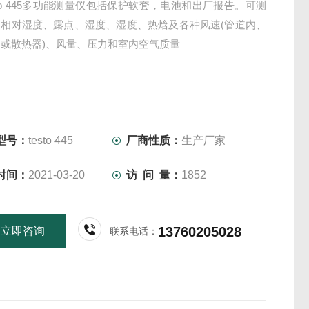
sto 445多功能测量仪包括保护软套，电池和出厂报告。可测
、相对湿度、露点、湿度、湿度、热焓及各种风速(管道内、
或散热器)、风量、压力和室内空气质量
型号：
testo 445
厂商性质：
生产厂家
时间：
2021-03-20
访 问 量：
1852
13760205028
立即咨询
联系电话：