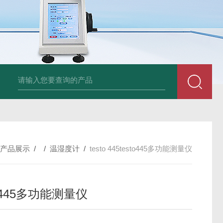
am LD500德国CS公司声学泄漏摄像机检测仪
德国美翠Metrel MI20
产品展示
/ /
温湿度计
/
testo 445testo445多功能测量仪
to445多功能测量仪