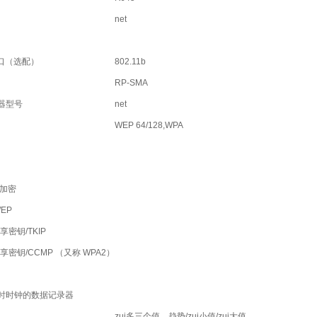
net
接口（选配）
802.11b
RP-SMA
器型号
net
WEP 64/128,WPA
无加密
EP
享密钥/TKIP
共享密钥/CCMP （又称 WPA2）
时时钟的数据记录器
zui多三个值，趋势/zui小值/zui大值