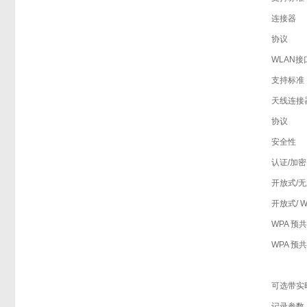
连接器
协议
WLAN
支持标准
天线连接
协议
安全性
认证/加密
开放式/
开放式/ W
WPA 预共
WPA 预
可选带实
记录参数