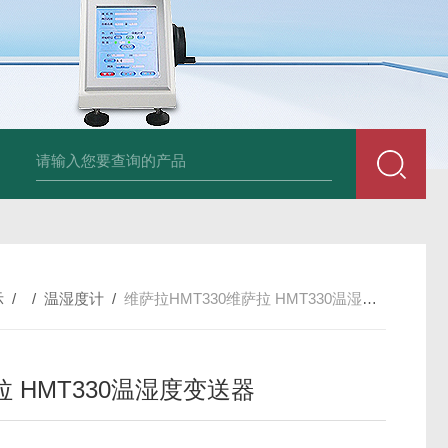
am LD500德国CS公司声学泄漏摄像机检测仪
德国美翠Metrel MI20
示
/ /
温湿度计
/
维萨拉HMT330维萨拉 HMT330温湿度变送器
 HMT330温湿度变送器