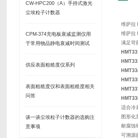
CW-HPC200（A）手持式激光
尘埃粒子计数器
维萨拉 
维萨拉 
CPM-374充电板衰减监测仪用
满足苛
于常用物品静电衰减时间测试
HMT
HMT
供应表面粗糙度仪系列
HMT3
HMT3
表面粗糙度仪和表面粗糙度相关
HMT
问答
HMT3
适合冷
图形化
谈一谈尘埃粒子计数器的选购注
耐腐蚀I
意事项
可溯源