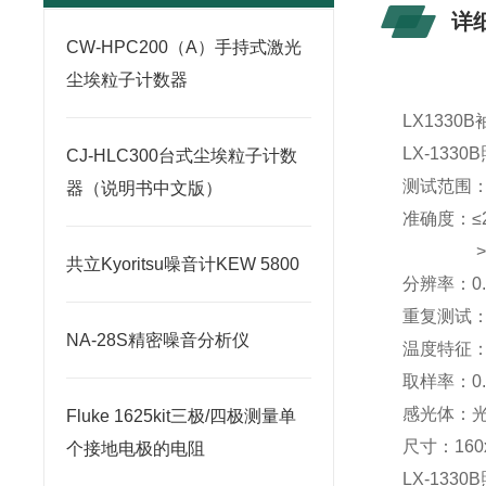
详
CW-HPC200（A）手持式激光
尘埃粒子计数器
LX1330
LX-133
CJ-HLC300台式尘埃粒子计数
测试范围：0.1
器（说明书中文版）
准确度：≤2
>20,0
共立Kyoritsu噪音计KEW 5800
分辨率：0.
重复测试：
NA-28S精密噪音分析仪
温度特征：± 
取样率：0.
感光体：
Fluke 1625kit三极/四极测量单
尺寸：160
个接地电极的电阻
LX-13