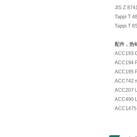
JIS Z 874
Tappi T 4
Tappi T 6
配件，热
ACC193 Gl
ACC194 R
ACC195 R
ACC742 mo
ACC207 USB
ACC490 La
ACC1475 a