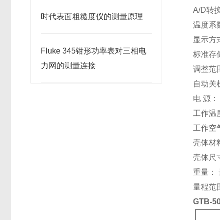
A/D转
时代表面粗糙度仪的测量原理
温度系数:
显示方式
Fluke 345钳形功率表对三相电
标准存储
力网的测量连接
调整范围
自动关
电 源：
工作温度
工作空
壳体材
壳体尺寸
重量： 
量程范围
GTB-