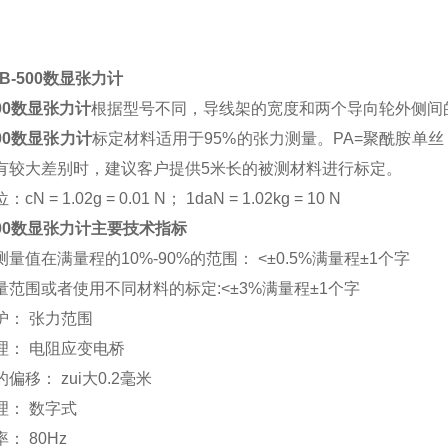
B-500数显张力计
500数显张力计
根据型号不同，导线架的宽度和两个导向轮外侧间
500数显张力计
标定材料适用于95%的张力测量。PA=聚酰胺单
有较大差别时，建议客户提供5米长的被测材料进行标定。
N = 1.02g = 0.01 N； 1daN = 1.02kg = 10 N
500数显张力计主要技术指标
量值在满量程的10%-90%的范围： <±0.5%满量程±1个字
量范围或者使用不同材料的标定:<±3%满量程±1个字
护： 张力范围
理： 电阻应变电桥
偏移： zui大0.2毫米
理： 数字式
： 80Hz