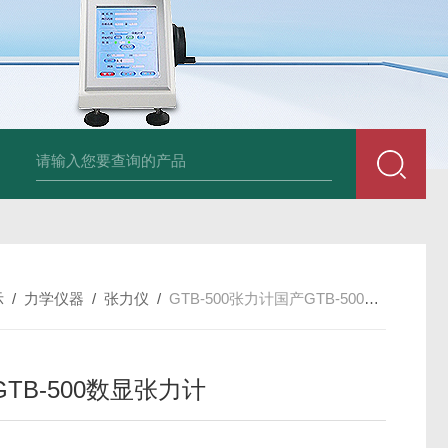
am LD500德国CS公司声学泄漏摄像机检测仪
德国美翠Metrel MI20
示
/
力学仪器
/
张力仪
/
GTB-500张力计国产GTB-500数显张力计
TB-500数显张力计