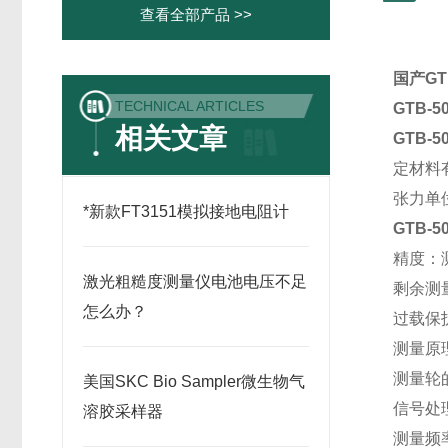
查看全部产品 >>
国产GT
TECHNICAL ARTICLES
GTB-
相关文章
GTB-
定材料
张力单位：c
*新款FT3151模拟接地电阻计
GTB-
精度：测
激光粗糙度测量仪电池电压不足
剩余测
怎么办？
过载保
测量原
测量轮的
美国SKC Bio Sampler微生物气
信号处
溶胶采样器
测量频率