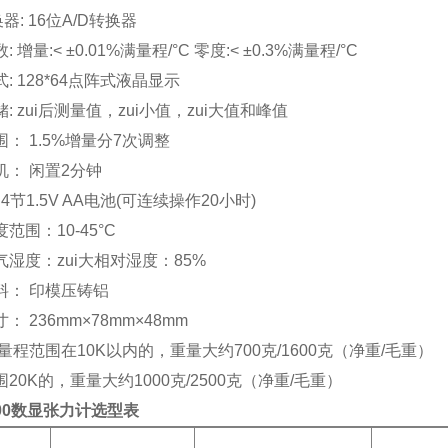
换器: 16位A/D转换器
 增量:< ±0.01%满量程/°C 零度:< ±0.3%满量程/°C
: 128*64点阵式液晶显示
: zui后测量值，zui小值，zui大值和峰值
： 1.5%增量分7次调整
机： 闲置2分钟
 4节1.5V AA电池(可连续操作20小时)
范围：10-45°C
气湿度：zui大相对湿度：85%
料： 印模压铸铝
： 236mm×78mm×48mm
量程范围在10K以内的，重量大约700克/1600克（净重/毛重）
20K的，重量大约1000克/2500克（净重/毛重）
500数显张力计选型表