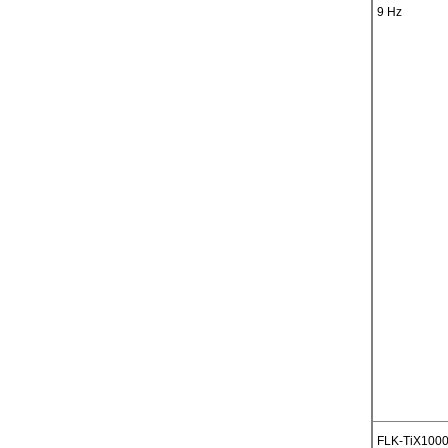
9 Hz
FLK-TiX100