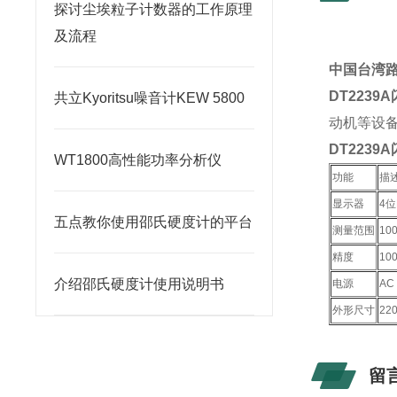
探讨尘埃粒子计数器的工作原理
及流程
中国台湾路
DT2239
共立Kyoritsu噪音计KEW 5800
动机等设备
DT2239
WT1800高性能功率分析仪
功能
描
显示器
4位
五点教你使用邵氏硬度计的平台
测量范围
10
精度
10
介绍邵氏硬度计使用说明书
电源
AC
外形尺寸
22
留