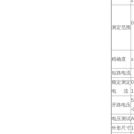
2
0
测定范围
精确度
±
短路电流
额定测定
电 流
1
开路电压
电压测试
A
外形尺寸
1