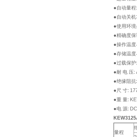
●自动量程:
●自动关机
●使用环境条
●精确度保
●操作温度与
●存储温度与
●过载保护:
●耐 电 压:
●绝缘阻抗: 
●尺 寸: 
●重 量: K
●电 源: DC
KEW31
量程