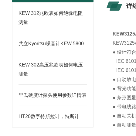
详
KEW 312兆欧表如何绝缘电阻
测量
KEW312
KEW312
共立Kyoritsu噪音计KEW 5800
● 设计符
IEC 61010
KEW 302高压兆欧表如何电压
IEC 61
测量
● 自动
● 背光功
里氏硬度计探头使用参数详情表
● 条形图
● 带电线
● 自动关
HT20数字特斯拉计，特斯计
● 自动测