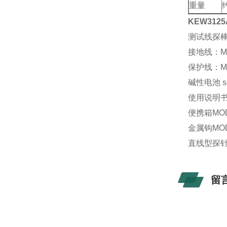
重量
约
KEW31
测试线探棒
接地线：MO
保护线：MO
碱性电池 siz
使用说明
便携箱MOD
金属钩MOD
直线型探针M
留