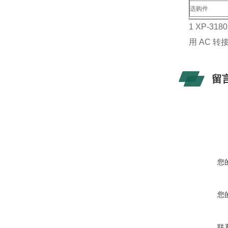
选购件
1 XP-3
用 AC 
留
您
您
联