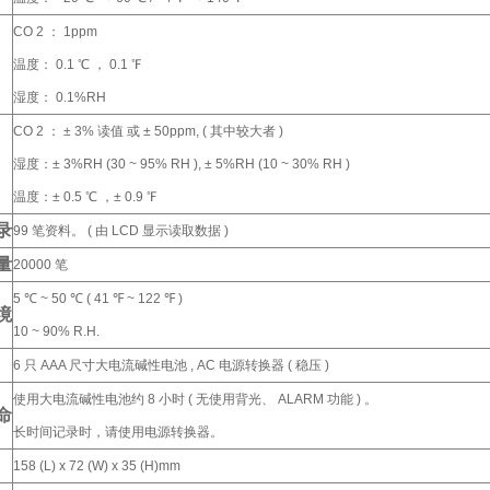
CO 2 ： 1ppm
温度： 0.1 ℃ ， 0.1 ℉
湿度： 0.1%RH
CO 2 ： ± 3% 读值 或 ± 50ppm, ( 其中较大者 )
湿度：± 3%RH (30 ~ 95% RH ), ± 5%RH (10 ~ 30% RH )
温度：± 0.5 ℃ ，± 0.9 ℉
录
99 笔资料。 ( 由 LCD 显示读取数据 )
量
20000 笔
5 ℃ ~ 50 ℃ ( 41 ℉ ~ 122 ℉ )
境
10 ~ 90% R.H.
6 只 AAA 尺寸大电流碱性电池 , AC 电源转换器 ( 稳压 )
使用大电流碱性电池约 8 小时 ( 无使用背光、 ALARM 功能 ) 。
命
长时间记录时，请使用电源转换器。
158 (L) x 72 (W) x 35 (H)mm