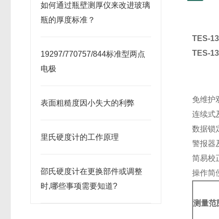
如何通过瓶壁测厚仪来改进玻璃
瓶的厚度标准？
TES-
TES-
19297/770757/844标准型两点
电极
湿
温
免维护双
表面粗糙度因小失大的利弊
连续式
数据锁定
里氏硬度计的工作原理
警报器
简易校
邵氏硬度计在更换部件或调整
操作简
时,哪些事项需要知道?
测量范