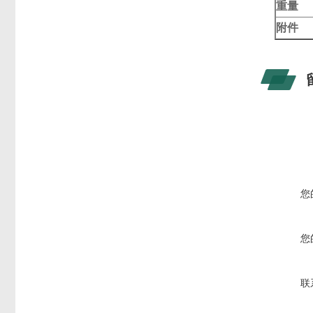
重量
附件
您
您
联