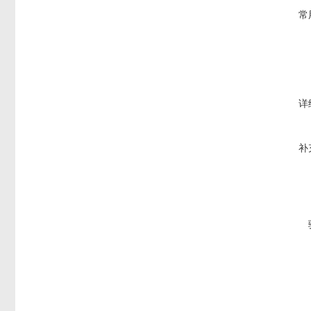
常
详
补