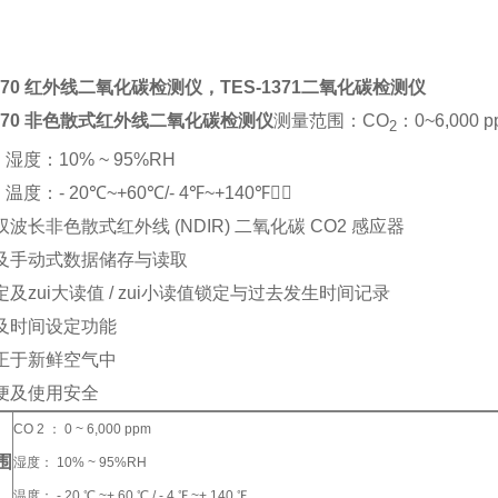
1370 红外线二氧化碳检测仪，TES-1371二氧化碳检测仪
1370 非色散式红外线二氧化碳检测仪
测量范围：
CO
：
0~6,000 
2
度：
10% ~ 95%RH
度：
- 20
℃
~+60
℃
/- 4
℉
~+140
℉

波长非色散式红外线 (NDIR) 二氧化碳 CO2 感应器
及手动式数据储存与读取
及zui大读值 / zui小读值锁定与过去发生时间记录
及时间设定功能
正于新鲜空气中
便及使用安全
CO 2 ： 0 ~ 6,000 ppm
围
湿度： 10% ~ 95%RH
温度： - 20 ℃ ~+ 60 ℃ / - 4 ℉ ~+ 140 ℉