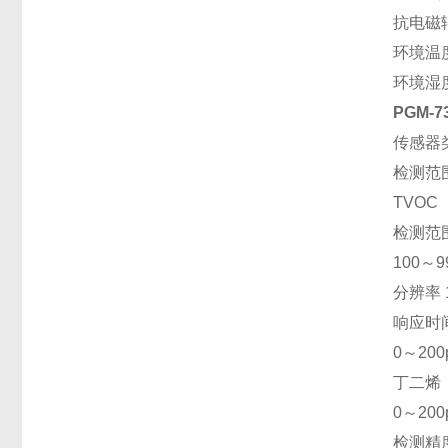
抗电磁辐射
环境温度 
环境湿度
PGM-
传感器类
检测范围
TVOC （
检测范围 
100～99
分辨率 1
响应时间
0～200p
丁二烯（
0～200p
检测精度