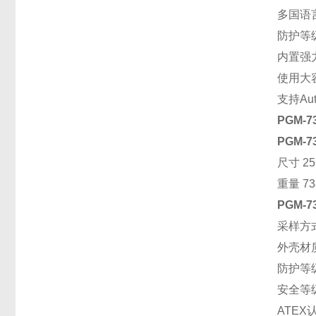
多国语
防护等
内置强
使用大
支持Au
PGM-
PGM-
尺寸 25.
重量 7
PGM-
采样方
外壳材
防护等级
安全等级 U
ATEX认证