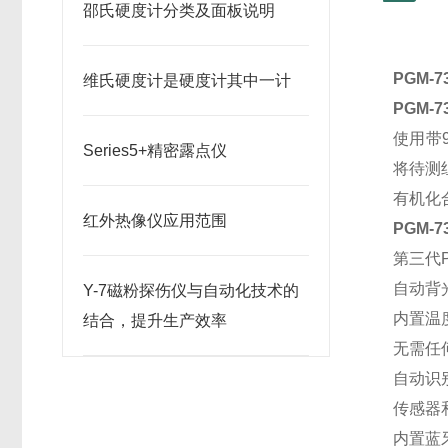
邵氏硬度计分类及面板说明
PGM-
维氏硬度计是硬度计其中一计
PGM-
使用带9
Series5+精密露点仪
将待测
有机化
红外热像仪应用范围
PGM-
第三代
自动背
Y-7磁粉探伤仪与自动化技术的
内置温
结合，提升生产效率
无需任
自动识
传感器
内置蓝