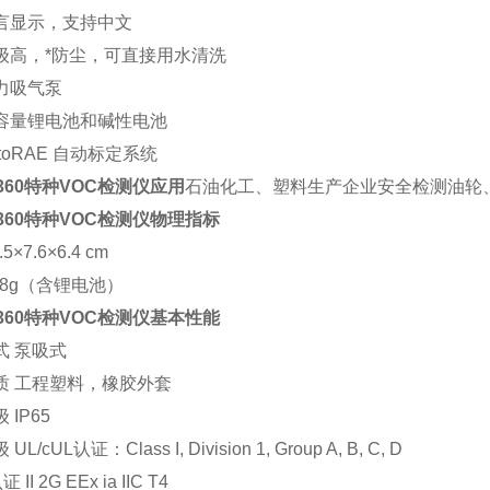
言显示，支持中文
级高，*防尘，可直接用水清洗
力吸气泵
容量锂电池和碱性电池
toRAE 自动标定系统
7360特种VOC检测仪应用
石油化工、塑料生产企业安全检测油轮
7360特种VOC检测仪物理指标
5×7.6×6.4 cm
38g（含锂电池）
7360特种VOC检测仪基本性能
式 泵吸式
质 工程塑料，橡胶外套
 IP65
L/cUL认证：Class I, Division 1, Group A, B, C, D
 II 2G EEx ia IIC T4