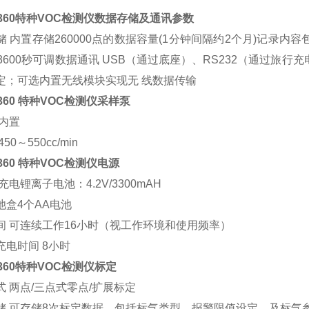
7360特种VOC检测仪数据存储及通讯参数
储 内置存储260000点的数据容量(1分钟间隔约2个月)记录内
1-3600秒可调数据通讯 USB（通过底座）、RS232（通过
定；可选内置无线模块实现无 线数据传输
7360 特种VOC检测仪采样泵
 内置
50～550cc/min
7360 特种VOC检测仪电源
充电锂离子电池：4.2V/3300mAH
池盒4个AA电池
间 可连续工作16小时（视工作环境和使用频率）
充电时间 8小时
7360特种VOC检测仪标定
式 两点/三点式零点/扩展标定
储 可存储8次标定数据，包括标气类型、报警限值设定、及标气