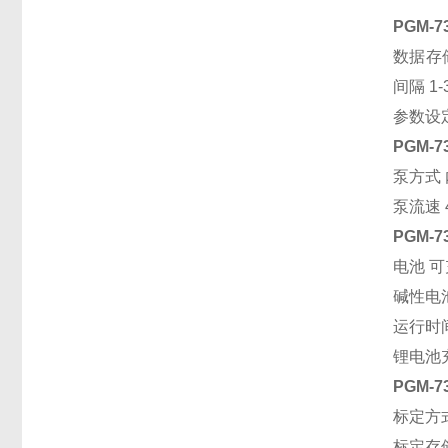
PGM-
数据存
间隔 
参数设
PGM-
泵方式
泵流速 4
PGM-
电池 可
碱性电
运行时
锂电池
PGM-
标定方
标定存