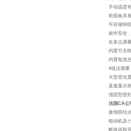
手动温度补
前面板具
可存储99
操作安全
在多点测
内置可充电
内置电池
4线法测
大型背光
直接显示
强固型密
法国CA公司
接地联结
电动机及
断路器和