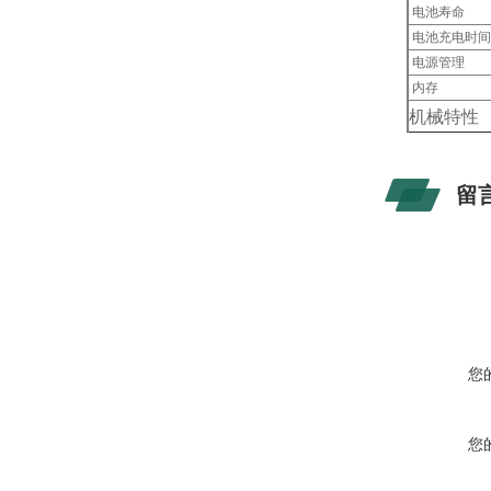
电池寿命
电池充电时
电源管理
内存
机械特性
尺寸
重量
留
外壳防护等
通讯接口
工作温度
安规
CE认证
您
您