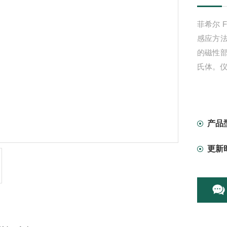
菲希尔 F
感应方
的磁性部
氏体。仪器
产品
更新