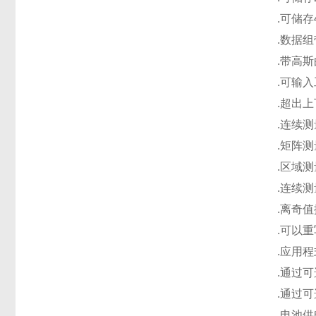
.可储存
.数据
.带高
.可输
.超出
.连续
.矩阵
.区域
.连续
.离奇
.可以
.应用
.通过可
.通过可
.电池