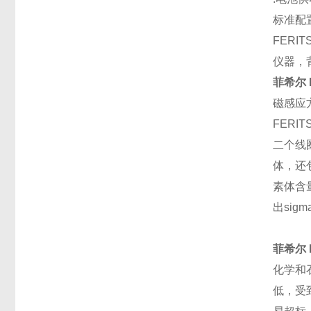
标准配
FERIT
仪器，
菲希尔 
磁感应
FER
二个线
体，还
素体含
出si
菲希尔 
化学和
低，受