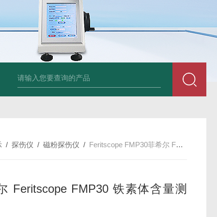
am LD500德国CS公司声学泄漏摄像机检测仪
德国美翠Metrel MI20
示
/
探伤仪
/
磁粉探伤仪
/
Feritscope FMP30菲希尔 Feritscope FMP30 铁素体含量测试仪
 Feritscope FMP30 铁素体含量测