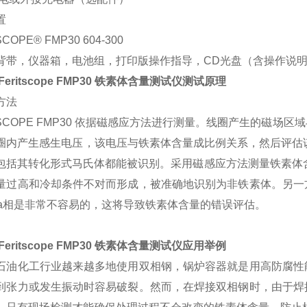
置
SCOPE® FMP30 604-300
背带，仪器箱，电池组，打印版操作指导，CD光盘（含操作说明和
Feritscope FMP30 铁素体含量测试仪测试原理
方法
ITSCOPE FMP30 依据磁感应方法进行测量。线圈产生的磁
圈内产生感生电压，该电压与铁素体含量成比例关系，然后评估该
包括其转化形式马氏体都能被识别。采用磁感应方法测量铁素体含量有
量过高和冷却条件不对而形成，被准确地识别为非铁素体。另一
gma相是非常不容易的，这将导致铁素体含量的错误评估。
Feritscope FMP30 铁素体含量测试仪应用举例
石油化工行业越来越多地使用双相钢，锅炉容器就是用高防腐性
到张力或发生振动时容易破裂。然而，在焊接双相钢时，由于焊