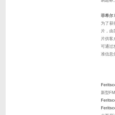
易超标
菲希尔 
为了获
片，由英
片供客
可通过
准信息
Ferit
新型F
Ferit
Ferit