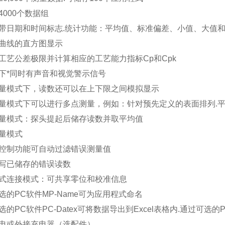
4000个数据组
组带日期和时间标志.统计功能：平均值、标准偏差、小值、大值
斯曲线的直方图显示
入工艺公差极限并计算相应的工艺能力指标Cp和Cpk
上下*同时有声音和视觉警示信号
测量模式下，读数还可以在上下限之间模拟显示
测量模式下可以进行多点测量，例如：针对预先定义的表面排列.
测量模式：探头提起后储存读数并取平均值
测量模式
值控制功能可自动过滤错误测量值
重写已储存的错误读数
程式连接模式：可共享零位和校准信息
选的PC软件MP-Name可为应用程式命名
选的PC软件PC-Datex可将数据导出到Excel表格内.通过可选的PC
供电或外接充电器（选配件）