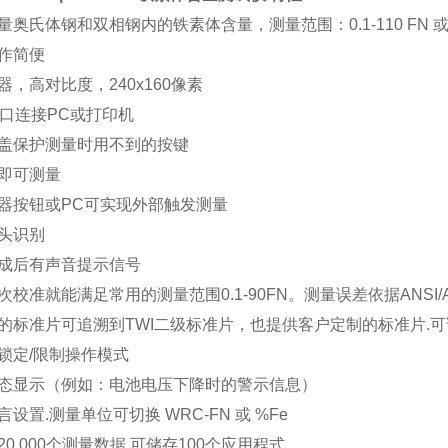
量奥氏体钢和双相钢内的铁素体含量，测量范围：0.1-110 FN 或 0.
操作简便
器，高对比度，240x160像素
接口连接PC或打印机
滑盖保护测量时用不到的按键
后即可测量
仪器按钮或PC可实现外部触发测量
探头识别
完成后有声音提示信号
次校准就能满足常用的测量范围0.1-90FN。测量误差依据ANSI/AWS 
用的标准片可追溯到TWI二级标准片，也提供客户定制的标准片.
可锁定/限制操作模式
状态显示（例如：电池电压下降时的警示信息）
言设置.测量单位可切换 WRC-FN 或 %Fe
20,000个测量数据.可储存100个应用程式