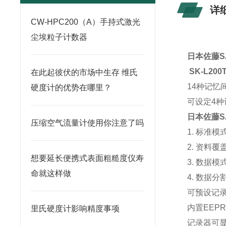
详
CW-HPC200（A）手持式激光
尘埃粒子计数器
日本佐藤S
SK-L20
在此起彼伏的市场中生存 维氏
14种记忆
硬度计的优势在哪里？
可设定4种
日本佐藤SA
压缩空气流量计使用你注意了吗
1. 标准
2. 资料
想要延长便携式表面粗糙度仪寿
3. 数据
命就这样做
4. 数据
可预设记
内置EEP
里氏硬度计影响精度事项
记录器可