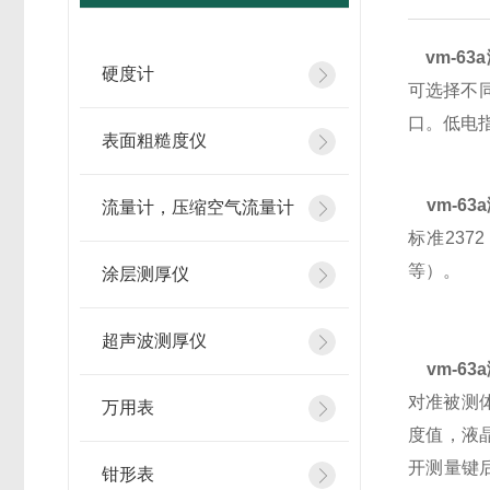
vm-63
硬度计
可选择不
口。低电
表面粗糙度仪
vm-63
流量计，压缩空气流量计
标准23
等）。
涂层测厚仪
超声波测厚仪
vm-63
对准被测
万用表
度值，液
开测量键
钳形表