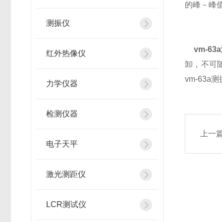
的峰－峰
测振仪
vm-63
红外热像仪
卸，不可
vm-6
力学仪器
检测仪器
上一
电子天平
激光测距仪
LCR测试仪