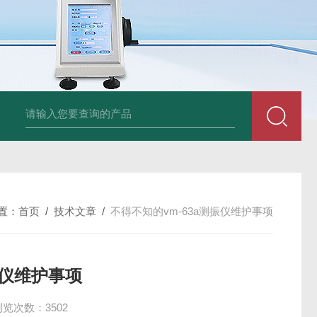
am LD500德国CS公司声学泄漏摄像机检测仪
德国美翠Metrel MI20
置：
首页
/
技术文章
/
不得不知的vm-63a测振仪维护事项
振仪维护事项
浏览次数：3502