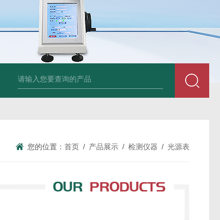
am LD500德国CS公司声学泄漏摄像机检测仪
德国美翠Metrel MI20
您的位置：
首页
/
产品展示
/
检测仪器
/
光源表