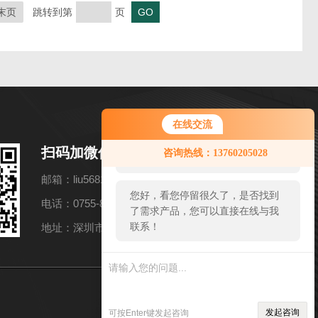
末页
跳转到第
页
在线交流
您好！欢迎前来咨询，很高兴为您
扫码加微信
咨询热线：13760205028
服务，请问您要咨询什么问题呢？
邮箱：liu56817@126.com
您好，看您停留很久了，是否找到
电话：0755-83982139
了需求产品，您可以直接在线与我
联系！
地址：深圳市福田区深南中路3037号 南光捷佳大厦2601
sitmap.xml
管理登陆
发起咨询
可按Enter键发起咨询