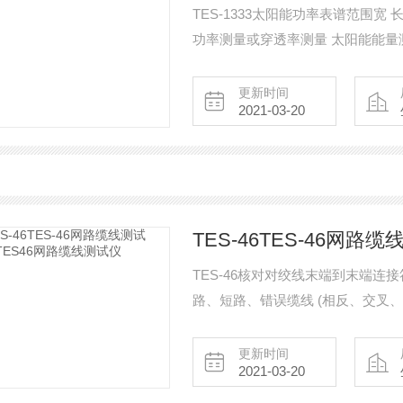
TES-1333太阳能功率表谱范围宽 长期稳定 馀弦校正 自动材料穿透率测量 可选择太阳能
功率测量或穿透率测量 太阳能能量测量 现在时间设定功能 使用者校正参数设定功能 感
测器位於表顶端 W/m2或Btu/(ft2*h)单位选择 读值锁定、zui大、zui小、平均值模式功能
更新时间
2021-03-20
TES-46TES-46网
TES-46核对对绞线末端到末端连接符
路、短路、错误缆线 (相反、交叉、
量测缆线长度：2 ~ 1000英呎 (1 ~ 
更新时间
2021-03-20