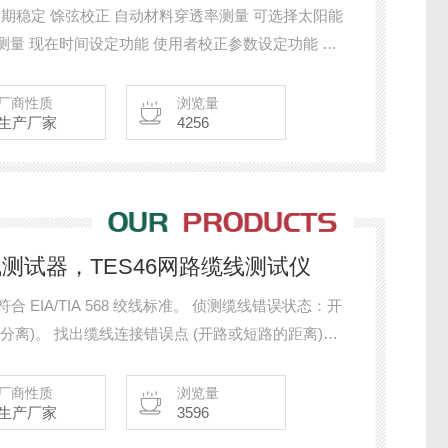
手动资料记忆(TES-1333) RS-232PC介面功能(TES-1333R) 气象 农业
厂商性质
浏览量
生产厂家
4256
路缆线测试器，TES46网路缆线测试仪
合 EIA/TIA 568 绞线标准。 侦测缆线错误状态：开
分离)。 找出缆线连接错误点 (开路或短路的距离)。
350公尺)。
厂商性质
浏览量
生产厂家
3596