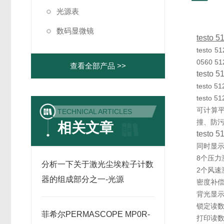
光源表
数码显微镜
testo 5
testo
0560 51
查看全部产品 >>
test
test
testo 
可计算平
TECHNICAL ARTICLES
撞、防
相关文章
test
同时显
8个压力测量单
分析一下关于激光尘埃粒子计数
2个风速测
器的组成部分之一-光源
密度补
背光显
锁定读数/
菲希尔PERMASCOPE MP0R-
打印读数，