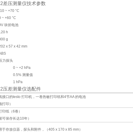
o 512差压测量仪技术参数
-10 ~ +70 °C
0 ~ +60 °C
9V 块状电池
120 h
300 g
202 x 57 x 42 mm
ABS
 压力探头
0 ~ +2 hPa
0.5% 测量值
1 hPa
o 512压差测量仪选配件
接口的testo 打印机，一卷热敏打印纸和4节AA 的电池
场打印）
打印纸（6卷）
据可保存长达10年）
于存放仪器，探头和附件，（405 x 170 x 85 mm）