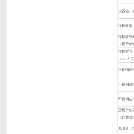
仪器箱，
保护软套
连接软管
（用于单
连接软管，
（zui大负
不锈钢皮
不锈钢皮
不锈钢皮
适用于仪
（代替普
充电器，给