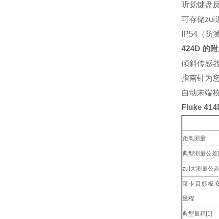
听觉键盘
可存储zu
IP54（
424D 
倾斜传感
指南针为您
自动末端
Fluke 
距离测量
典型测量公差[
zui大测量公差[
莱卡目标板 G
量程
典型量程[1]