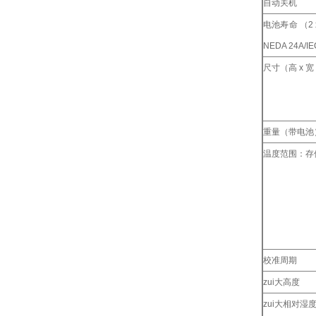
自动关机
电池寿命 （2 x
NEDA 24A/IE
尺寸（高 x 宽
重量（带电池
温度范围：存
校准周期
zui大高度
zui大相对湿