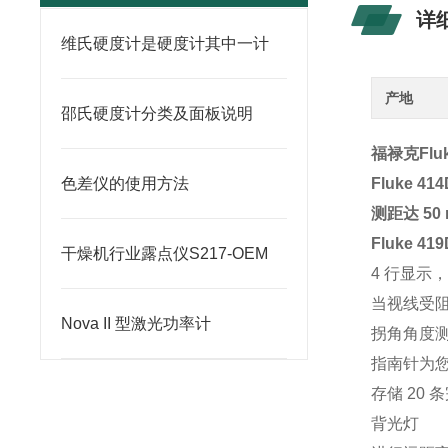
详
维氏硬度计是硬度计其中一计
产地
邵氏硬度计分类及面板说明
福禄克Flu
色差仪的使用方法
Fluke 
测距达 50 
Fluke 
干燥机行业露点仪S217-OEM
4 行显示
当视线受
Nova II 型激光功率计
拐角角度
指南针为您
存储 20
背光灯