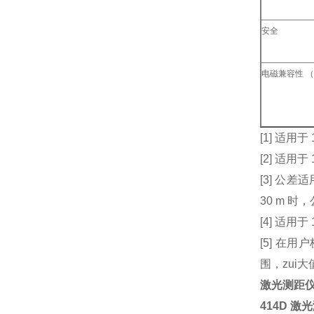
安全
电磁兼容性 （
[1] 适用
[2] 适用于
[3] 公差
30 m 时，
[4] 适用于
[5] 在
围，zui大
激光测距
414D 激