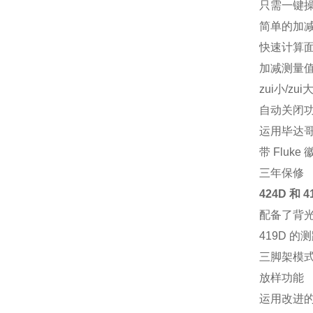
只需一键
简单的加
快速计算
加减测量
zui小/zu
自动关闭
运用毕达
带 Fluk
三年保修
424D 和
配备了背
419D 的测距
三脚架模
放样功能
运用改进