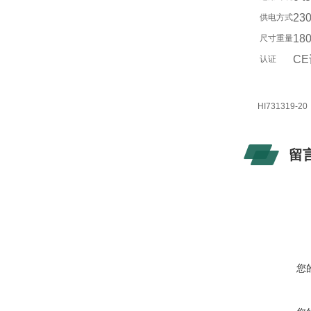
23
供电方式
18
尺寸重量
C
认证
HI731319-20
留
您