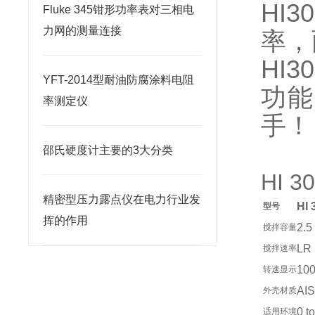
HI
Fluke 345钳形功率表对三相电
力网的测量连接
率，
HI
YFT-2014型耐油防腐涂料电阻
功能
率测定仪
手！
邵氏硬度计主要的3大分类
HI 
精密型压力露点仪在电力行业发
HI 
型号
挥的作用
2.5
搅拌容量
LR：
搅拌速率
100
转速显示
AI
外壳材质
0 
适用环境