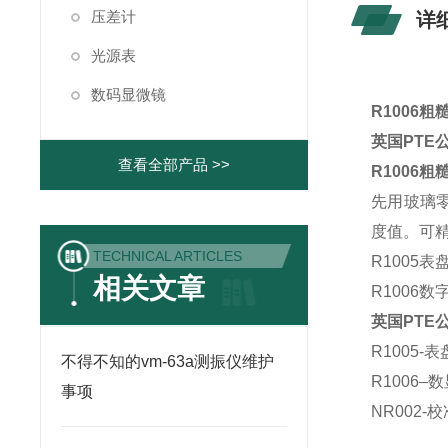
压差计
详
光源表
数码显微镜
R1006粗
英国PTE
查看全部产品 >>
R1006粗
先用玻璃
度值。可精
TECHNICAL ARTICLES
R1005
相关文章
R1006
英国PTE
R1005-
不得不知的vm-63a测振仪维护
R1006–
事项
NR002-