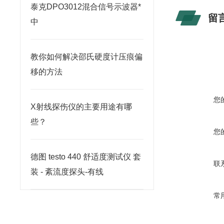
泰克DPO3012混合信号示波器*
留
中
教你如何解决邵氏硬度计压痕偏
移的方法
您
X射线探伤仪的主要用途有哪
些？
您
德图 testo 440 舒适度测试仪 套
联
装 - 紊流度探头-有线
常