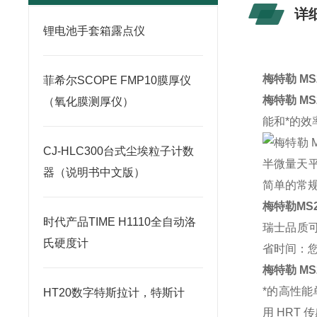
详
锂电池手套箱露点仪
梅特勒 MS
菲希尔SCOPE FMP10膜厚仪
梅特勒 MS
（氧化膜测厚仪）
能和*的
CJ-HLC300台式尘埃粒子计数
器（说明书中文版）
梅特勒MS
时代产品TIME H1110全自动洛
瑞士品质可
氏硬度计
省时间：
梅特勒 M
*的高性能
HT20数字特斯拉计，特斯计
用 HRT