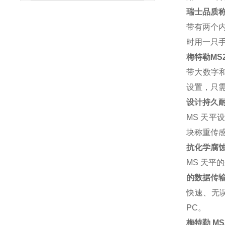
瑞士品质称
带有两个内
时用一只手
梅特勒MS
带大数字和
设置，只
设计持久
MS 天平
块称重传
抗化学腐
MS 天平
的数据传
快速、无误
PC。
梅特勒 M