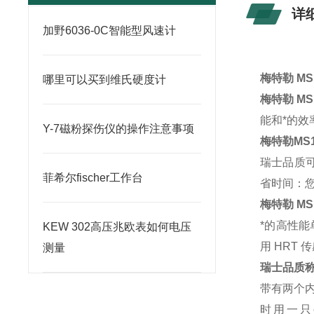
详
加野6036-0C智能型风速计
梅特勒 MS
哪里可以买到维氏硬度计
梅特勒 MS
能和*的
Y-7磁粉探伤仪的操作注意事项
梅特勒MS
瑞士品质可
菲希尔fischer工作台
省时间：
梅特勒 M
*的高性能
KEW 302高压兆欧表如何电压
用 HRT
测量
瑞士品质称
带有两个内
时用一只