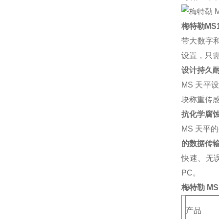
梅特勒MS
带大数字和
设置，只
设计持久
MS 天平
块称重传
抗化学腐
MS 天平
的数据传
快速、无误
PC。
梅特勒 M
产品