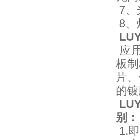
7、
8、灯
LU
应用
板制
片、
的镀
LU
别：
1.