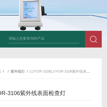
am LD500德国CS公司声学泄漏摄像机检测仪
德国美翠Metrel MI20
示
/ /
紫外线灯
/
LUYOR-3106LUYOR-3106紫外线表面检查灯
OR-3106紫外线表面检查灯