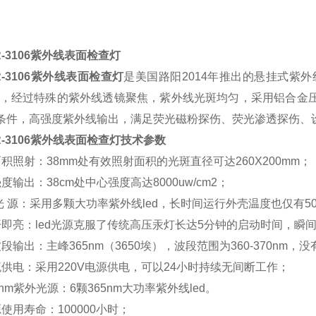
R-3106紫外线表面检查灯
R-3106紫外线表面检查灯
是美国路阳2014年推出的悬挂式紫
光源，经过特殊的紫外线透镜聚焦，紫外线光斑均匀，采用铝合金压
条件，高强度紫外线输出，满足荧光磁粉探伤、荧光渗透探伤、
R-3106紫外线表面检查灯技术参数
面积照射：38mm处有效照射面积的光斑直径可达260X200mm；
度输出：38cm处中心强度高达8000uw/cm2；
 光 源：采用多颗大功率紫外线led，长时间运行外壳温度也仅有5
开即亮：led光源克服了传统高压汞灯长达5分钟的启动时间，瞬
段输出：主峰365nm（3650埃），波段范围为360-370nm，没
流供电：采用220V电源供电，可以24小时持续无间断工作；
5nm紫外光源：6颗365nm大功率紫外线led。
使用寿命：100000小时；