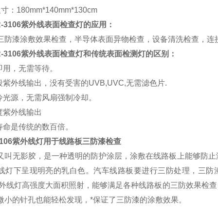
寸：180mm*140mm*130cm
R-3106紫外线表面检查灯的应用：
三防漆涂敷效果检查，半导体表面异物检查，设备清洗检查，连
OR-3106紫外线表面检查灯和传统表面检测灯的区别：
开即用，无需等待。
段紫外线输出，没有受害的UVB,UVC,无需滤色片.
正冷光源，无需风扇强制冷却。
强度紫外线输出
源寿命是传统的数百倍。
r-3106紫外线灯用于线路板三防漆检查
又叫无影胶，是一种透明的防护涂层，涂敷在线路板上能够防止
线灯下呈现明亮的乳白色。汽车线路板要进行三防处理，三防漆
6紫外线灯高强度大面积照射，能够满足各种线路板的三防效果检
微小的针孔也能轻松发现，*保证了三防漆的涂敷效果。