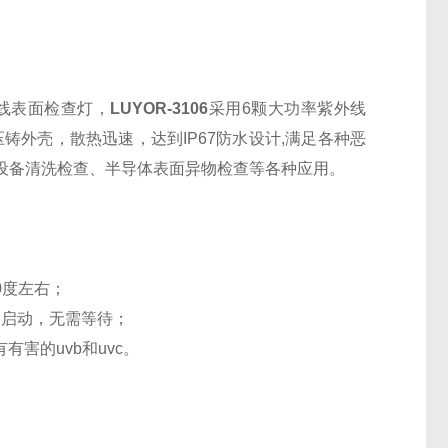
外线表面检查灯，
LUYOR-3106
采用6颗大功率紫外线
铸外壳，散热迅速，达到IP67防水设计,满足各种恶
设备清洗检查、半导体表面异物检查等各种应用。
0度左右；
间启动，无需等待；
有有害的uvb和uvc。