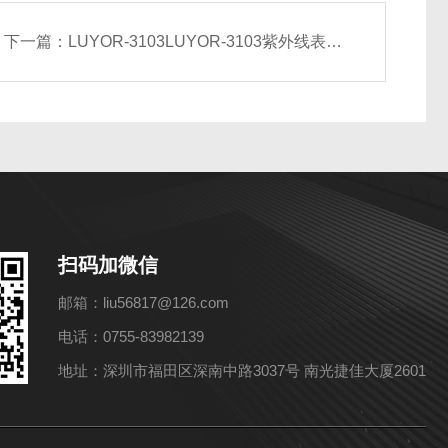
下一篇：
LUYOR-3103LUYOR-3103紫外线表面检查灯
扫码加微信
邮箱：liu56817@126.com
电话：0755-83982139
地址：深圳市福田区深南中路3037号 南光捷佳大厦2601