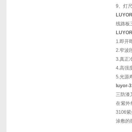
9、灯尺
LUYO
线路板
LUY
1.即
2.窄波
3.真
4.高
5.光
luyo
三防漆
在紫外
310
涂敷的