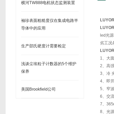
横河TW888电机状态监测装置
LUYO
袖珍表面粗糙度仪在集成电路半
LUYO
导体中的应用
led
劣工况
生产邵氏硬度计需要检定
LUYO
1、大
浅谈尘埃粒子计数器的5个维护
2、高强
保养
3、冷
4、即
5、窄波
美国Brookfield公司
6、交
7、36
8、光源