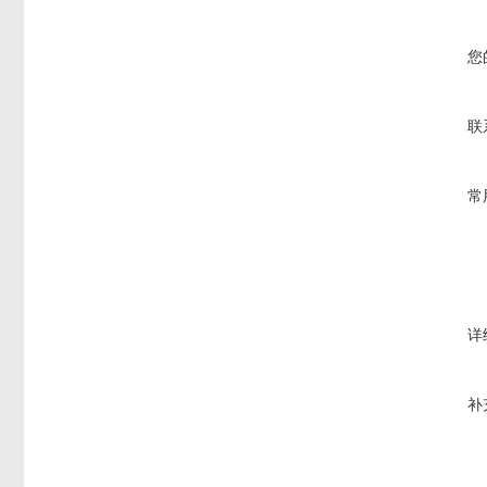
您
联
常
详
补