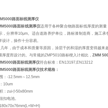
M5000路面标线测厚仪
MM5000路面标线测厚仪
适用于各种聚合物路面标线厚度的测量，
示，分辨率10μm。适合道路养护单位，路标漆制造商，施工
学设计，操作十分容易。
i近几年，由于成本和质量等原因，涂层干的和湿的厚度变得越来
膜厚度而设计的。与常规的ZMP5010路标楔入计相比，
ZMM 5
MM5000路面标线测厚仪
符合标准：EN13197,EN13212
MM5000路面标线测厚仪技术规格：
：-12.5mm～12.5mm
10um
：zui小50x80mm
纽扣电池。
0x70x76mm(L×W×H)