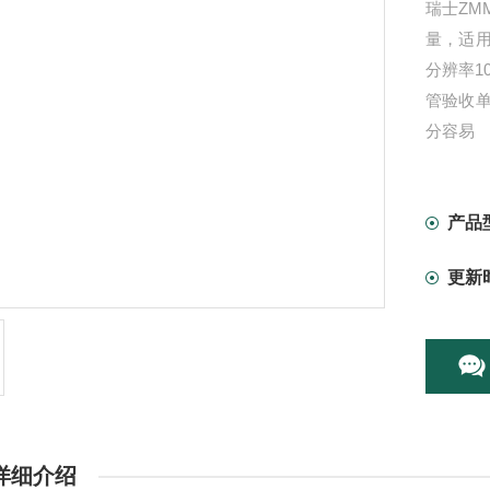
瑞士ZM
量，适用
分辨率1
管验收
分容易
产品
更新
详细介绍