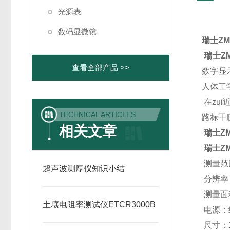
光源表
数码显微镜
瑞士ZM
瑞士Z
查看全部产品 >>
数字显
人体工
在zu
TECHNICAL ARTICLES
路标干
相关文章
瑞士Z
瑞士Z
测量范围
超声波测厚仪知识小结
分辨率：
测量面积
土壤电阻率测试仪ETCR3000B
电源：
尺寸：18