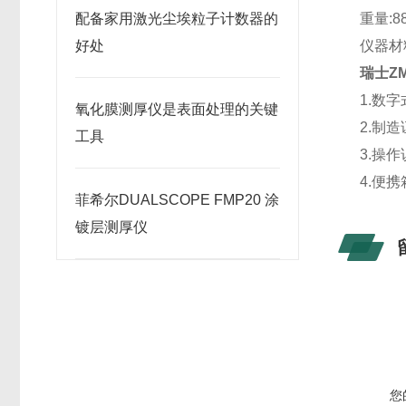
配备家用激光尘埃粒子计数器的
重量:88
好处
仪器材
瑞士Z
1.数字
氧化膜测厚仪是表面处理的关键
2.制造
工具
3.操作
4.便携
菲希尔DUALSCOPE FMP20 涂
镀层测厚仪
您