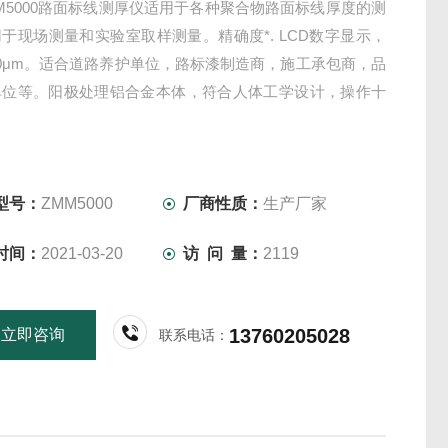
M5000路面标线测厚仪适用于各种聚合物路面标线厚度的测
于现场测量和实验室取样测量。精确度*. LCD数字显示，
0μm。适合道路养护单位，路标漆制造商，施工承包商，品
单位等。阳极处理铝合金本体，符合人体工学设计，操作十
型号：
ZMM5000
厂商性质：
生产厂家
时间：
2021-03-20
访 问 量：
2119
13760205028
立即咨询
联系电话：