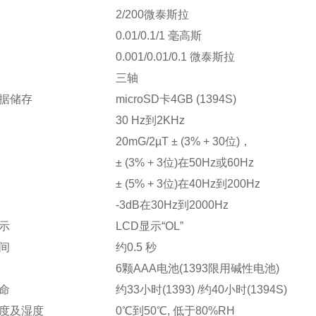
2/200微泰斯拉
0.01/0.1/1 毫高斯
0.001/0.01/0.1 微泰斯拉
三轴
据储存
microSD卡4GB (1394S)
30 Hz到2KHz
20mG/2µT ± (3% + 30位)，
± (3% + 3位)在50Hz或60Hz
± (5% + 3位)在40Hz到200Hz
-3dB在30Hz到2000Hz
示
LCD显示“OL”
间
约0.5 秒
6颗AAA电池(1393限用碱性电池)
命
约33小时(1393) /约40小时(1394S)
度及湿度
0℃到50℃, 低于80%RH