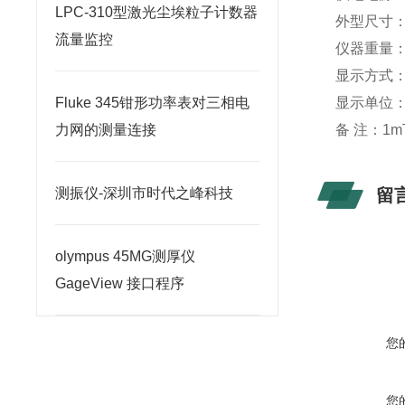
LPC-310型激光尘埃粒子计数器
外型尺寸：26
流量监控
仪器重量：2
显示方式
Fluke 345钳形功率表对三相电
显示单位：m
力网的测量连接
备 注：1mT
测振仪-深圳市时代之峰科技
留
olympus 45MG测厚仪
GageView 接口程序
您
您